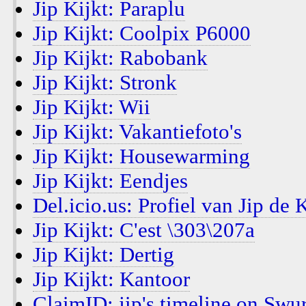
Jip Kijkt: Paraplu
Jip Kijkt: Coolpix P6000
Jip Kijkt: Rabobank
Jip Kijkt: Stronk
Jip Kijkt: Wii
Jip Kijkt: Vakantiefoto's
Jip Kijkt: Housewarming
Jip Kijkt: Eendjes
Del.icio.us: Profiel van Jip de 
Jip Kijkt: C'est \303\207a
Jip Kijkt: Dertig
Jip Kijkt: Kantoor
ClaimID: jip's timeline on Swur