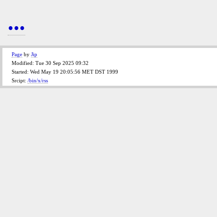
...
Page
by
Jip
Modified: Tue 30 Sep 2025 09:32
Started: Wed May 19 20:05:56 MET DST 1999
Srcipt:
/bin/x/rss