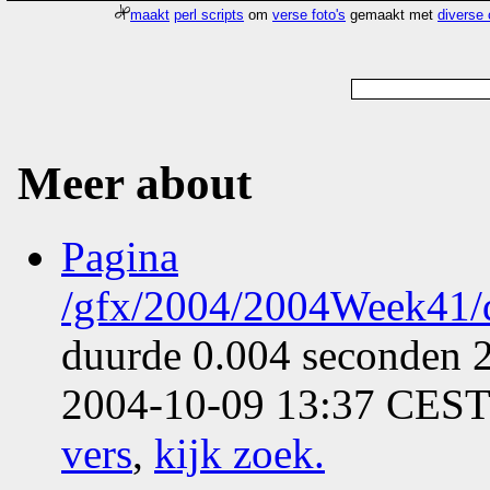
maakt
perl scripts
om
verse foto's
gemaakt met
diverse
Meer about
Pagina
/gfx/2004/2004Week41/d
duurde 0.004 seconden 2
2004-10-09 13:37 CEST
vers
,
kijk zoek
.