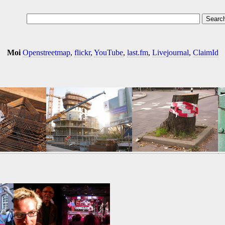
Moi
Openstreetmap
,
flickr
,
YouTube
,
last.fm
,
Livejournal
,
ClaimId