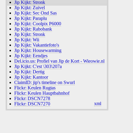
Jip Kijkt: Stronk
Jip Kijkt: Zuivel
Jip Kijkt: Sec Ond Sas
Jip Kijkt: Paraplu
Jip Kijkt: Coolpix P6000
Jip Kijkt: Rabobank
Jip Kijkt: Stronk
Jip Kijkt: Wii
Jip Kijkt: Vakantiefoto's
Jip Kijkt: Housewarming
Jip Kijkt: Eendjes
Del.icio.us: Profiel van Jip de Kort - Wieowie.nl
Jip Kijkt: C'est \303\207a
Jip Kijkt: Dertig
Jip Kijkt: Kantoor
ClaimID: jip's timeline on Swurl
Flickr: Keulen Rugtas
Flickr: Keulen Hauptbahnhof
Flickr: DSCN7278
xml
Flickr: DSCN7270