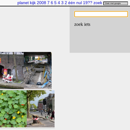
planet
kijk
2008
7
6
5
4
3
2
één
nul
19
??
zoek
zoek iets