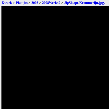
Kwark
>
Plaatjes
>
2008
>
2008Week42
>
JipSlaapt.Krommerijn.jpg
.