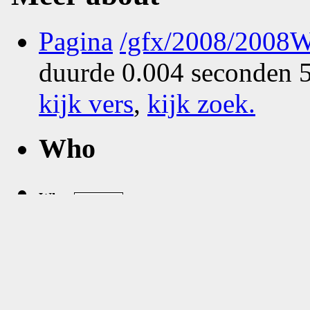
Pagina
/gfx/2008/2008W
duurde 0.004 seconden 5
kijk vers
,
kijk zoek
.
Who
What
Where
Zie
google map
van
Thu