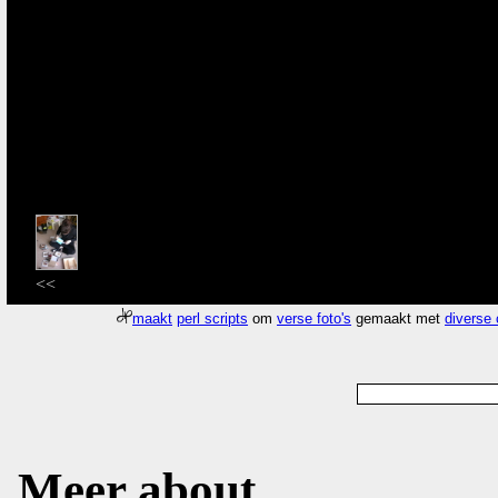
<<
maakt
perl scripts
om
verse foto's
gemaakt met
diverse
Meer about