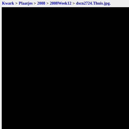
Kwark
>
Plaatjes
>
2008
>
2008Week12
>
dscn2724.Thuis.jpg
.