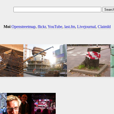
Moi
Openstreetmap
,
flickr
,
YouTube
,
last.fm
,
Livejournal
,
ClaimId