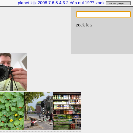
planet
kijk
2008
7
6
5
4
3
2
één
nul
19
??
zoek
zoek iets