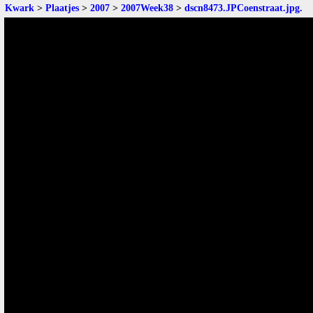
Kwark
>
Plaatjes
>
2007
>
2007Week38
>
dscn8473.JPCoenstraat.jpg
.