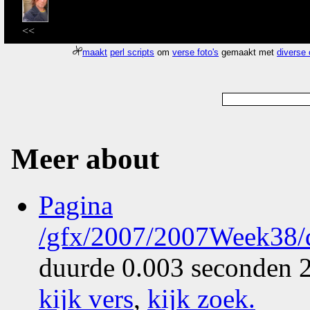
<<
maakt
perl scripts
om
verse foto's
gemaakt met
diverse
Meer about
Pagina
/gfx/2007/2007Week38/d
duurde 0.003 seconden 2
kijk vers
,
kijk zoek
.