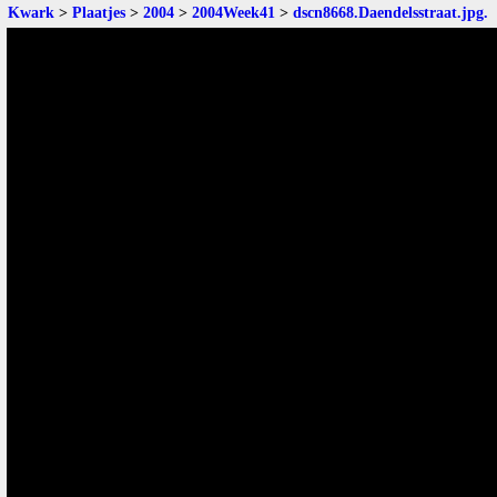
Kwark
>
Plaatjes
>
2004
>
2004Week41
>
dscn8668.Daendelsstraat.jpg
.