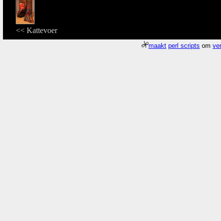
<< Kattevoer
maakt
perl scripts
om
ver
Meer about
Pagina
/gfx/2004/2004Week41/dscn8668.Daendelsstraat.jpg
d
Who
What
Where
Zie
google map
van
Daendelsstraat:
52.0887
N,
5.0964
E
near 