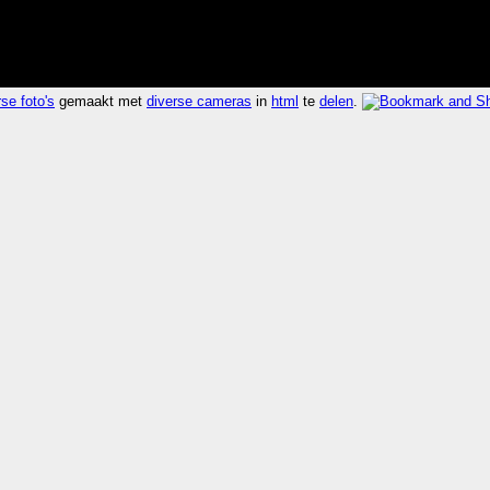
se foto's
gemaakt met
diverse cameras
in
html
te
delen
.
uurde 0.004 seconden 485.6x sneller dan
kijk rdf
,
kijk 
airport
UTC
(see also:
geobloggers
,
openstreetmap
,
geourl
gpster
,
goog