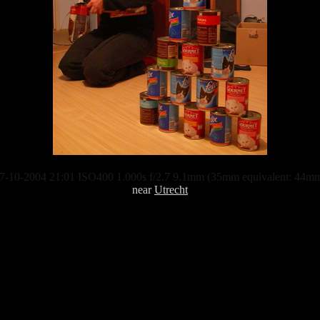
7-10-2004 21:01 ISO400 1.000s f/2.7 9.1mm (35mm equivalent: 44m
near
Utrecht