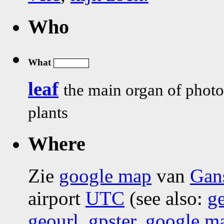
Who
What
leaf
the main organ of photo
plants
Where
Zie
google map
van
Gans
airport
UTC
(see also:
g
geourl
,
gpster
,
google m