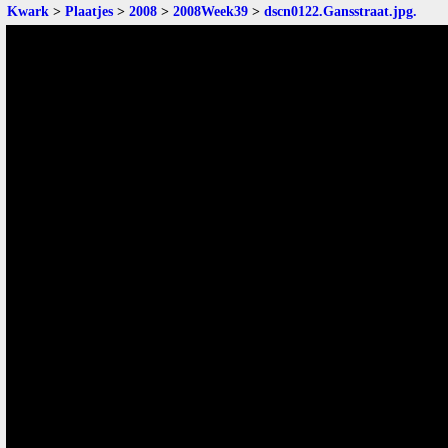
Kwark
>
Plaatjes
>
2008
>
2008Week39
>
dscn0122.Gansstraat.jpg
.