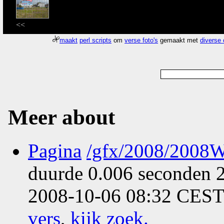
<<
maakt
perl scripts
om
verse foto's
gemaakt met
diverse
Meer about
Pagina
/gfx/2008/2008W
duurde 0.006 seconden 2
2008-10-06 08:32 CEST
vers
,
kijk zoek
.