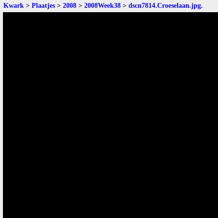
Kwark
>
Plaatjes
>
2008
>
2008Week38
>
dscn7814.Croeselaan.jpg
.