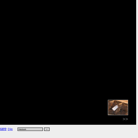
>>
©jip