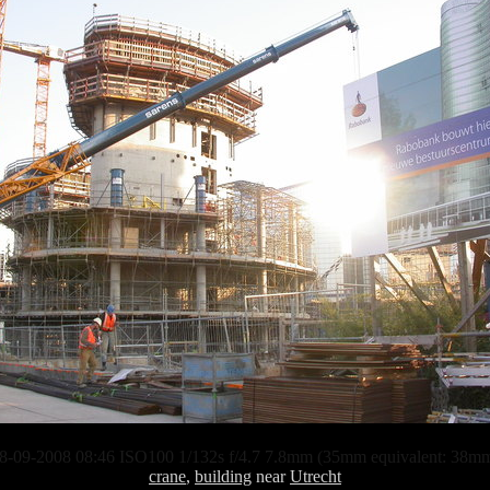
8-09-2008 08:46 ISO100 1/132s f/4.7 7.8mm (35mm equivalent: 38m
crane
,
building
near
Utrecht