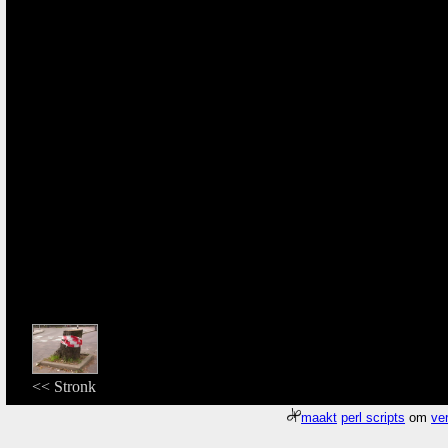
<< Stronk
maakt
perl scripts
om
ver