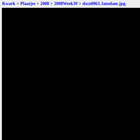
Kwark
>
Plaatjes
>
2008
>
2008Week39
>
dscn0063.Jansdam.jpg
.