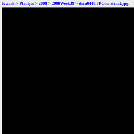
Kwark
>
Plaatjes
>
2008
>
2008Week39
>
dscn0448.JPCoenstraat.jpg
.