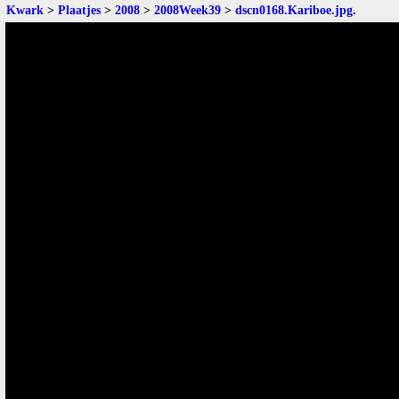
Kwark
>
Plaatjes
>
2008
>
2008Week39
>
dscn0168.Kariboe.jpg
.