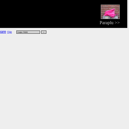
Paraplu >>
©jip
06 08:31 CEST vanwege 'word',
kijk rdf
,
kijk vers
,
kijk zoek
.