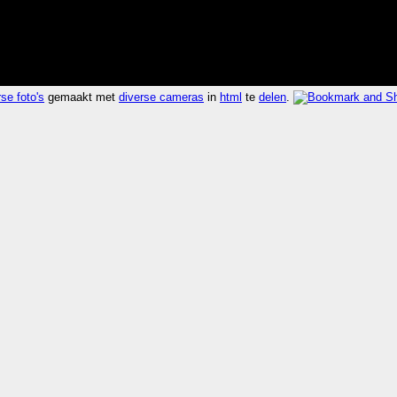
se foto's
gemaakt met
diverse cameras
in
html
te
delen
.
e 0.003 seconden 1221.8x sneller dan
laatst 2008-10-