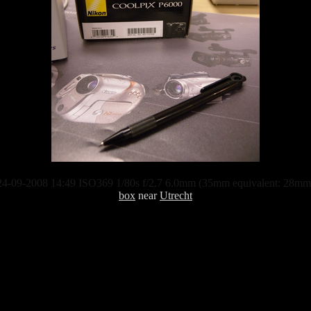
24-09-2008 14:49 ISO369 1/80s f/2.7 6.0mm (35mm equivalent: 28mm
box
near
Utrecht