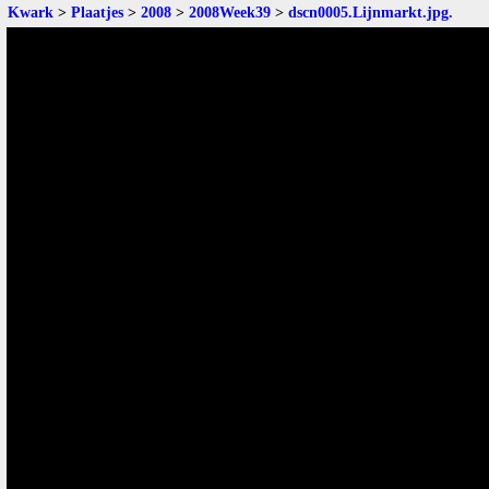
Kwark
>
Plaatjes
>
2008
>
2008Week39
>
dscn0005.Lijnmarkt.jpg
.