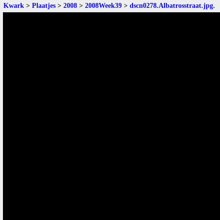
Kwark
>
Plaatjes
>
2008
>
2008Week39
>
dscn0278.Albatrosstraat.jpg
.