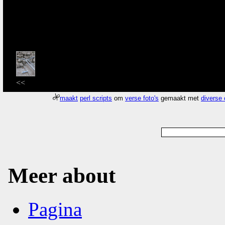
<<
maakt
perl scripts
om
verse foto's
gemaakt met
diverse
Meer about
Pagina