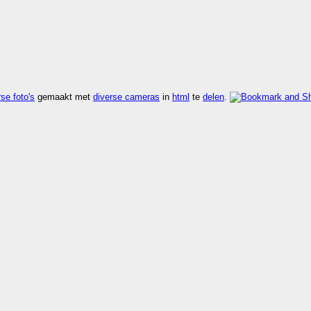
se foto's
gemaakt met
diverse cameras
in
html
te
delen
.
kijk rdf
,
kijk vers
,
kijk zoek
.