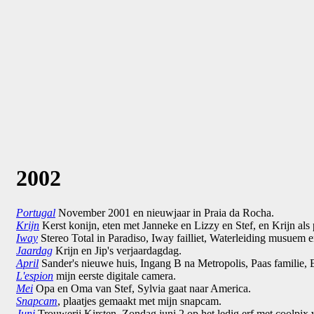
2002
Portugal
November 2001 en nieuwjaar in Praia da Rocha.
Krijn
Kerst konijn, eten met Janneke en Lizzy en Stef, en Krijn als 
Iway
Stereo Total in Paradiso, Iway failliet, Waterleiding musuem en
Jaardag
Krijn en Jip's verjaardagdag.
April
Sander's nieuwe huis, Ingang B na Metropolis, Paas familie, E
L'espion
mijn eerste digitale camera.
Mei
Opa en Oma van Stef, Sylvia gaat naar America.
Snapcam
, plaatjes gemaakt met mijn snapcam.
Juni
,Trouwerij Kirsten, Zondag juni 2 op het ledig erf met coolpix