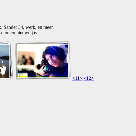
jk, Sander 34, werk, en meer.
seum en nieuwe jas.
<11>
<12>