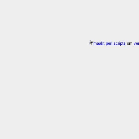
maakt
perl scripts
om
ver
Meer about
Pagina
/gfx/2002
duurde 0.004 seconden 576.7x sneller dan
Who
What