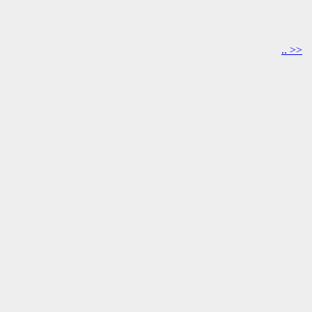
.. >>