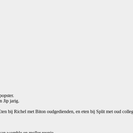
popster.
 Jip jarig.
ten bij Richel met Biton oudgedienden, en eten bij Split met oud colleg
 van womble en moller reunie.