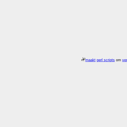
maakt
perl scripts
om
ver
Meer about
Pagina
/gfx/2002/11
duurde 0.016 seconden 130.1x sneller d