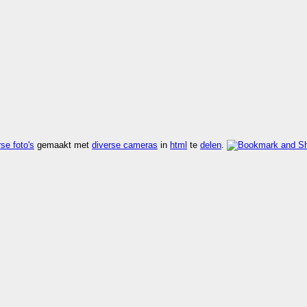
se foto's
gemaakt met
diverse cameras
in
html
te
delen
.
an
kijk rdf
,
kijk vers
,
kijk zoek
.