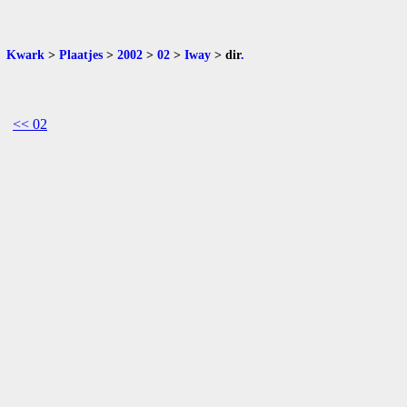
Kwark
>
Plaatjes
>
2002
>
02
>
Iway
>
dir
.
<< 02