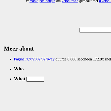
maakt
perl scripts
om
verse foto's
gemaakt met
diverse
Meer about
Pagina
/gfx/2002/02/Iway
duurde 0.006 seconden 172.8x snel
Who
What
Nog geen comments...