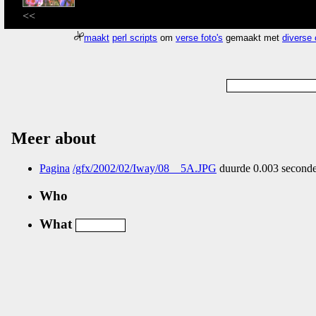
<<
maakt
perl scripts
om
verse foto's
gemaakt met
diverse
Meer about
Pagina
/gfx/2002/02/Iway/08__5A.JPG
duurde 0.003 seconde
Who
What
Nog geen comments...