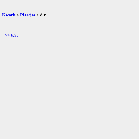
Kwark
>
Plaatjes
>
dir
.
<< test