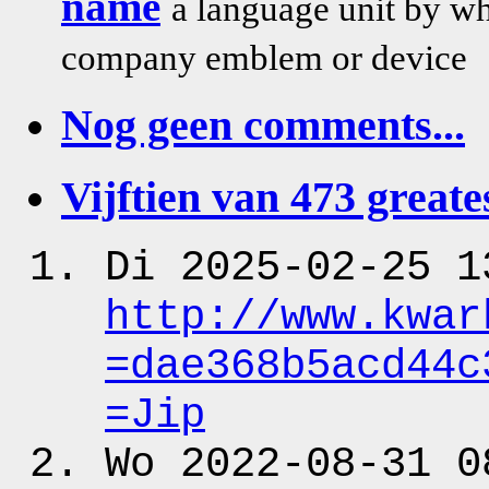
name
a language unit by wh
company emblem or device
Nog geen comments...
Vijftien van 473 greates
Di 2025-02-25 1
http:
/
/www.kwar
=dae368b5acd44c
=Jip
Wo 2022-08-31 0