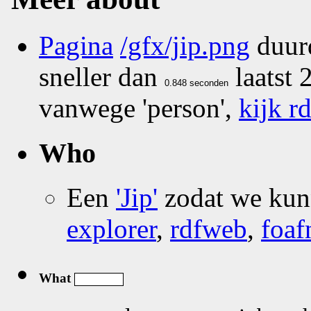
Pagina
/gfx/jip.png
duur
sneller dan
laatst
vanwege 'person',
kijk rd
Who
Een
'Jip'
zodat we ku
explorer
,
rdfweb
,
foaf
What