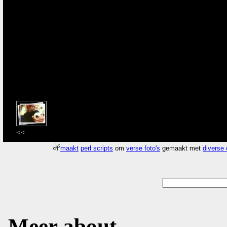
<<
maakt
perl scripts
om
verse foto's
gemaakt met
diverse
Meer about