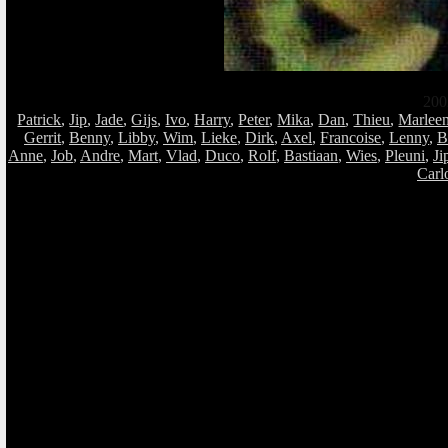
200
Patrick
,
Jip
,
Jade
,
Gijs
,
Ivo
,
Harry
,
Peter
,
Mika
,
Dan
,
Thieu
,
Marlee
Gerrit
,
Benny
,
Libby
,
Wim
,
Lieke
,
Dirk
,
Axel
,
Francoise
,
Lenny
,
B
Anne
,
Job
,
Andre
,
Mart
,
Vlad
,
Duco
,
Rolf
,
Bastiaan
,
Wies
,
Pleuni
,
Ji
Carl