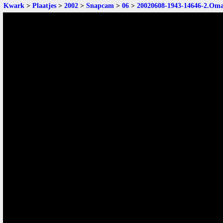
Kwark
>
Plaatjes
>
2002
>
Snapcam
>
06
>
20020608-1943-14646-2.Oma