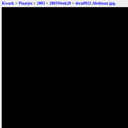
Kwark
>
Plaatjes
>
2003
>
2003Week20
>
dscn0922.Abelman.jpg
.