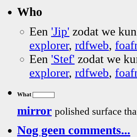
Who
Een
'Jip'
zodat we ku
explorer
,
rdfweb
,
foaf
Een
'Stef'
zodat we k
explorer
,
rdfweb
,
foaf
What
mirror
polished surface tha
Nog geen comments...