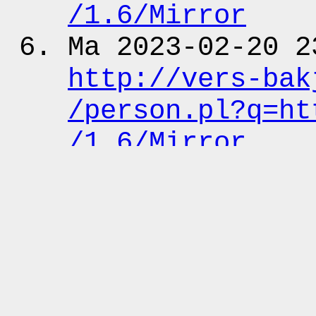
/1.6
/Mirror
Ma 2023-02-20 2
http:
/
/vers-bak
/person.pl?q
=ht
/1.6
/Mirror
Fr 2022-08-19 0
http:
/
/www.kwar
=http:
/
/xmlns.c
Di 2022-03-22 1
http:
/
/vers-bak