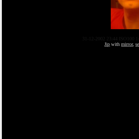
31-12-2002 23:44 ISO100 1/
Jip
with
mirror
,
se