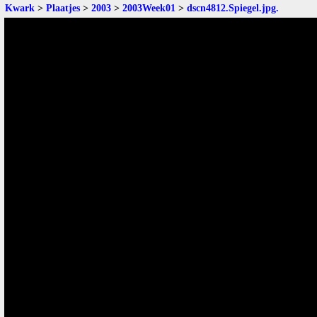
Kwark
>
Plaatjes
>
2003
>
2003Week01
>
dscn4812.Spiegel.jpg
.