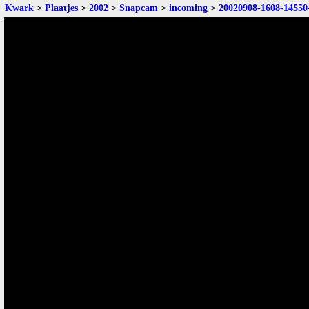
Kwark
>
Plaatjes
>
2002
>
Snapcam
>
incoming
>
20020908-1608-14550