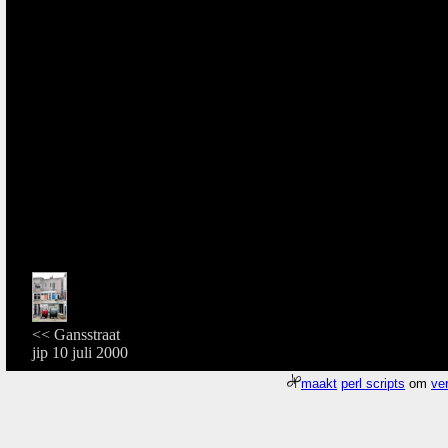
<< Gansstraat
jip 10 juli 2000
maakt
perl scripts
om
ver