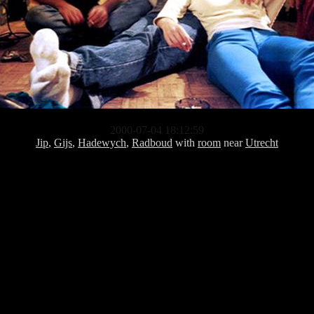
2000-07-04 18:12:59
Jip
,
Gijs
,
Hadewych
,
Radboud
with
room
near
Utrecht