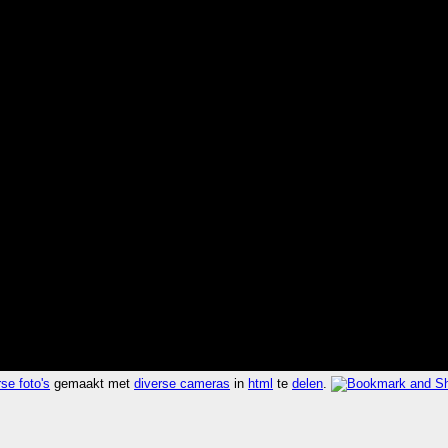
se foto's
gemaakt met
diverse cameras
in
html
te
delen
.