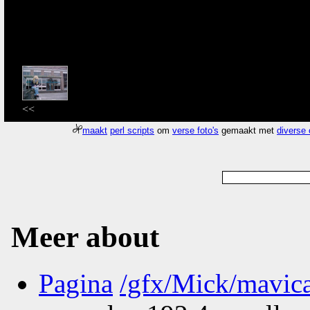
<<
maakt
perl scripts
om
verse foto's
gemaakt met
diverse
Meer about
Pagina
/gfx/Mick/mavi