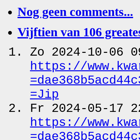
Nog geen comments...
Vijftien van 106 greates
Zo 2024-10-06 0
https:
/
/www.kwa
=dae368b5acd44c
=Jip
Fr 2024-05-17 2
https:
/
/www.kwa
=dae368b5acd44c