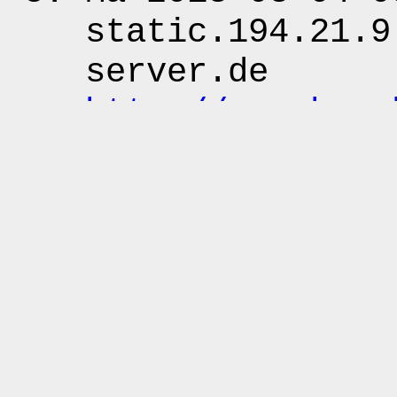
static.194.21.9
server.de
http:
/
/www.kwar
=dae368b5acd44c
=Jip
Gezocht
0e20f917d58fdc414d
dae368b5acd44c3cbe
Noordstraat
1x