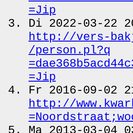
=Jip
Di 2022-03-22 2
http:
/
/vers-bak
/person.pl?q
=dae368b5acd44c
=Jip
Fr 2016-09-02 2
http:
/
/www.kwar
=Noordstraat;wo
Ma 2013-03-04 0