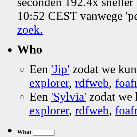
seconden 192.4x sneller
10:52 CEST vanwege 'pe
zoek
.
Who
Een
'Jip'
zodat we ku
explorer
,
rdfweb
,
foaf
Een
'Sylvia'
zodat we
explorer
,
rdfweb
,
foaf
What