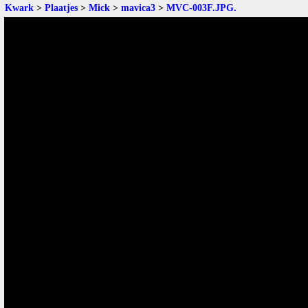
Kwark
>
Plaatjes
>
Mick
>
mavica3
>
MVC-003F.JPG
.