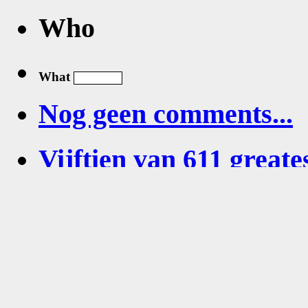
Who
What
Nog geen comments...
Vijftien van 611 greates
Zo 2026-06-14 1
https:
/
/www.kwa
=970987f991961f
Fr 2020-04-03 0