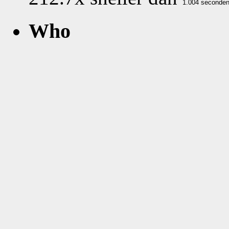
Who
What
Nog geen comments...
Vijftien van 524 greates
Fr 2020-04-03 0
http:
/
/www.kwar
=thuis;woc
=1