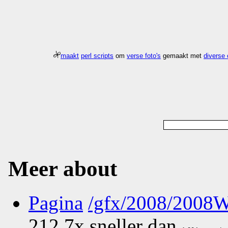
maakt
perl scripts
om
verse foto's
gemaakt met
diverse
Meer about
Pagina
/gfx/2008/2008
212.7x sneller dan