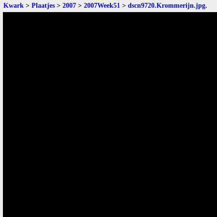
Kwark
>
Plaatjes
>
2007
>
2007Week51
>
dscn9720.Krommerijn.jpg
.