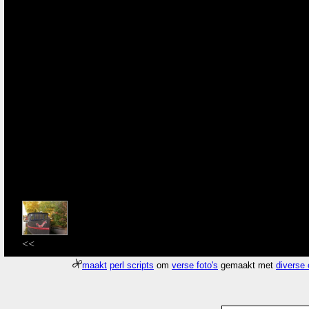
<<
maakt
perl scripts
om
verse foto's
gemaakt met
diverse