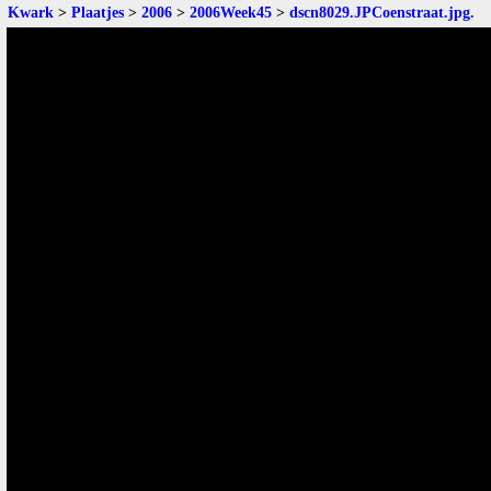
Kwark
>
Plaatjes
>
2006
>
2006Week45
>
dscn8029.JPCoenstraat.jpg
.