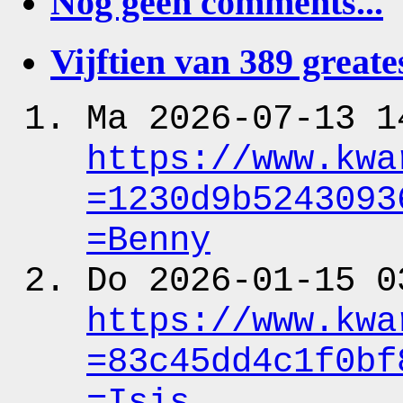
Nog geen comments...
Vijftien van 389 greates
Ma 2026-07-13 1
https:
/
/www.kwa
=1230d9b5243093
=Benny
Do 2026-01-15 0
https:
/
/www.kwa
=83c45dd4c1f0bf
=Isis