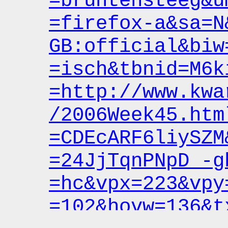
=bruntensteeg&u
=firefox-a&sa
=N
GB:official&biw
=isch&tbnid
=M6k
=http:
/
/www.kwa
/2006Week45.htm
=CDEcARF6liySZM
=24JjTqnPNpD_-g
=hc&vpx
=223&vpy
=102&hovw
=136&t