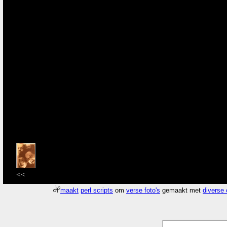
<<
maakt
perl scripts
om
verse foto's
gemaakt met
diverse