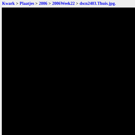
Kwark
>
Plaatjes
>
2006
>
2006Week22
>
dscn2403.Thuis.jpg
.