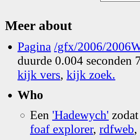
Meer about
Pagina
/gfx/2006/2006W
duurde 0.004 seconden 7
kijk vers
,
kijk zoek
.
Who
Een
'Hadewych'
zodat
foaf explorer
,
rdfweb