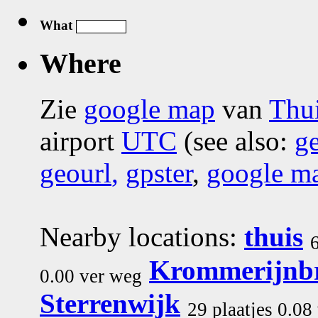
What
Where
Zie
google map
van
Thu
airport
UTC
(see also:
g
geourl
,
gpster
,
google m
Nearby locations:
thuis
Krommerijnb
0.00 ver weg
Sterrenwijk
29 plaatjes 0.08