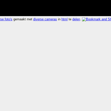
se foto's
gemaakt met
diverse cameras
in
html
te
delen
.
011 seconden 406.6x sneller dan
laatst 2006-06-04 16:
foaf explorer
,
rdfweb
,
foafnaut
,
web view