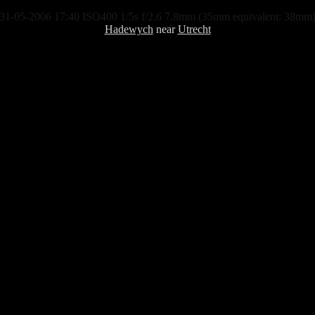
31-05-2006 17:40 ISO400 1/5s f/2.6 7.8mm (35mm equivalent: 38mm
Hadewych
near
Utrecht