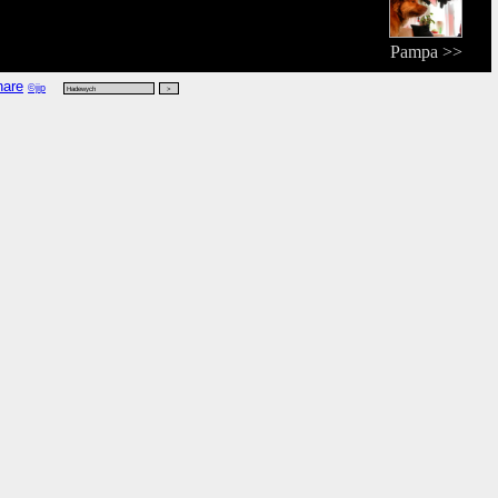
Pampa >>
©jip
51 CEST vanwege 'person',
kijk rdf
,
kijk vers
,
kijk zoek
.