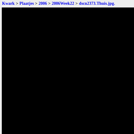
Kwark
>
Plaatjes
>
2006
>
2006Week22
>
dscn2373.Thuis.jpg
.