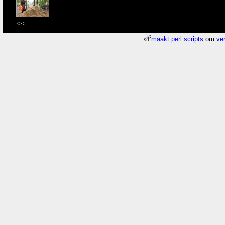
<<
maakt
perl scripts
om
ver
Meer about
Pagina
/gfx/2006/2006Week22/dscn2373.Thuis.jpg
duurde 0.
Who
Een
'Hadewych'
zodat we kunnen
semanticwebsearch
,
What
Where