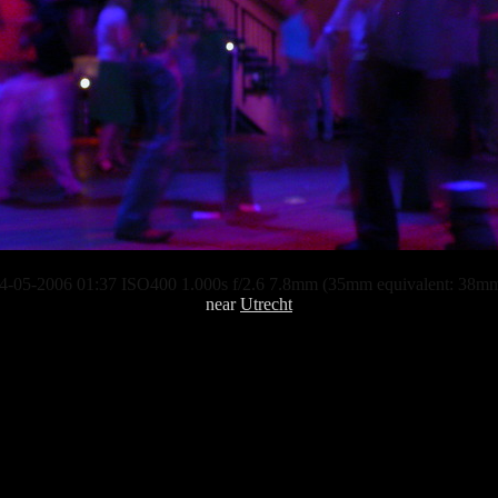
4-05-2006 01:37 ISO400 1.000s f/2.6 7.8mm (35mm equivalent: 38m
near
Utrecht