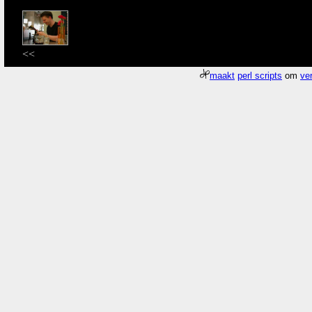
<<
maakt
perl scripts
om
ver
Meer about
Pagina
/gfx/2006/2006Week19/dscn1534.Kikker.jpg
duurde 0
Who
What
Where