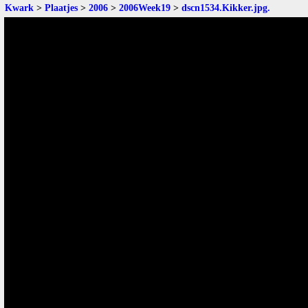
Kwark
>
Plaatjes
>
2006
>
2006Week19
>
dscn1534.Kikker.jpg
.