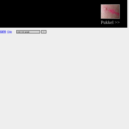
Pukkel >>
©jip
jk zoek
.