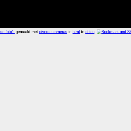
se foto's
gemaakt met
diverse cameras
in
html
te
delen
.
.003 seconden 1383.6x sneller dan
kijk rdf
,
kijk vers
,
ki