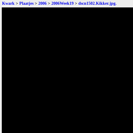
Kwark
>
Plaatjes
>
2006
>
2006Week19
>
dscn1502.Kikker.jpg
.