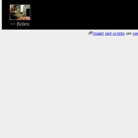
<< Bellen
maakt
perl scripts
om
ver
Meer about
Pagina
/gfx/2006/2006Week19/dscn1502.Kikker.jpg
duurde 0
Who
What
Where