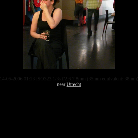
14-05-2006 01:13 ISO323 1/3s f/2.6 7.8mm (35mm equivalent: 38mm
near
Utrecht