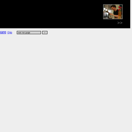
>>
©jip
k zoek
.