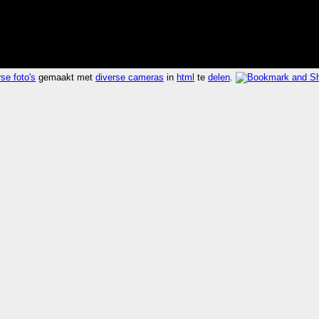
se foto's
gemaakt met
diverse cameras
in
html
te
delen
.
.008 seconden 662.9x sneller dan
kijk rdf
,
kijk vers
,
kij