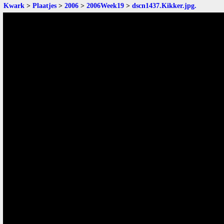
Kwark
>
Plaatjes
>
2006
>
2006Week19
>
dscn1437.Kikker.jpg
.