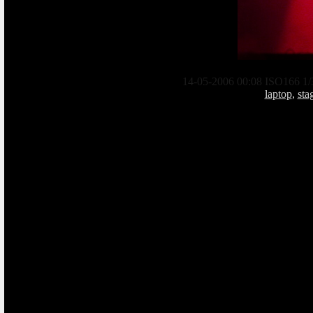
14-05-2006 00:08 ISO166 1/
laptop
,
sta