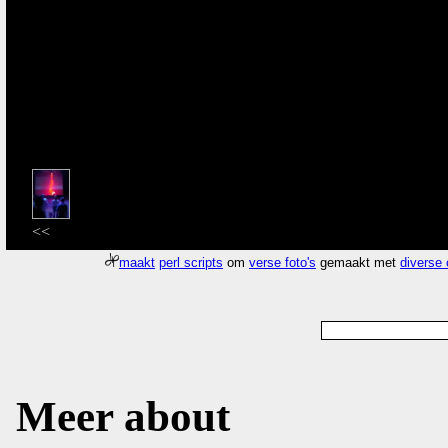
<<
maakt
perl scripts
om
verse foto's
gemaakt met
diverse
Meer about