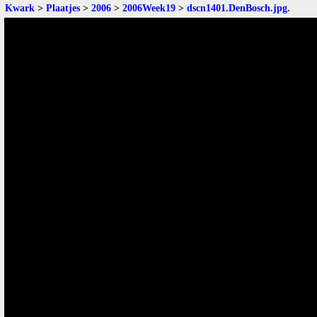
Kwark
>
Plaatjes
>
2006
>
2006Week19
>
dscn1401.DenBosch.jpg
.