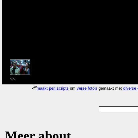
<<
maakt
perl scripts
om
verse foto's
gemaakt met
diverse
Meer about