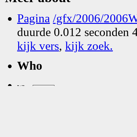
Pagina
/gfx/2006/2006
duurde 0.012 seconden 4
kijk vers
,
kijk zoek
.
Who
What
Where
Zie
google map
van
Den