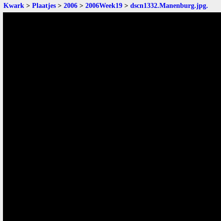
Kwark
>
Plaatjes
>
2006
>
2006Week19
>
dscn1332.Manenburg.jpg
.