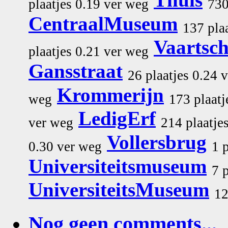
plaatjes 0.19 ver weg
730
CentraalMuseum
137 pla
Vaartsc
plaatjes 0.21 ver weg
Gansstraat
26 plaatjes 0.24 
Krommerijn
weg
173 plaatj
LedigErf
ver weg
214 plaatje
Vollersbrug
0.30 ver weg
1 
Universiteitsmuseum
7 
UniversiteitsMuseum
12
Nog geen comments...