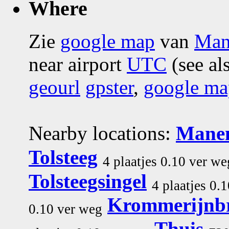
Where
Zie
google map
van
Man
near airport
UTC
(see al
geourl
gpster
,
google ma
Nearby locations:
Mane
Tolsteeg
4 plaatjes 0.10 ver we
Tolsteegsingel
4 plaatjes 0.
Krommerijnb
0.10 ver weg
Thuis