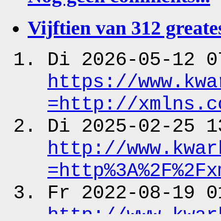
Vijftien van 312 greates
Di 2026-05-12 0
https:
/
/www.kwa
=http:
/
/xmlns.c
Di 2025-02-25 1
http:
/
/www.kwar
=http%3A%2F%2Fx
Fr 2022-08-19 0
http:
/
/www.kwar