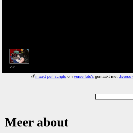
<<
maakt
perl scripts
om
verse foto's
gemaakt met
diverse
Meer about