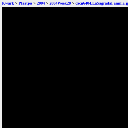
Kwark
>
Plaatjes
>
2004
>
2004Week28
>
dscn6404.LaSagradaFamilia.j