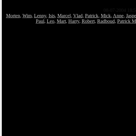
08-07-2004 18:5
Morten
,
Wim
,
Lenny
,
Isis
,
Marcel
,
Vlad
,
Patrick
,
Mick
,
Anne
,
Jaspe
Paul
,
Leo
,
Mart
,
Harry
,
Robert
,
Radboud
,
Patrick M