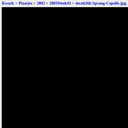
Kwark
>
Plaatjes
>
2003
>
2003Week43
>
dscn6266.Sprang-Capelle.jpg
.