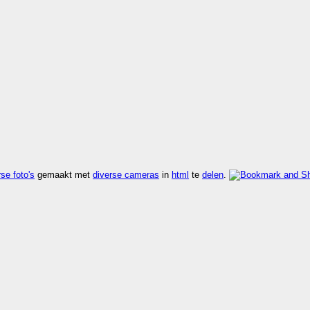
se foto's
gemaakt met
diverse cameras
in
html
te
delen
.
sneller dan
kijk rdf
,
kijk vers
,
kijk zoek
.