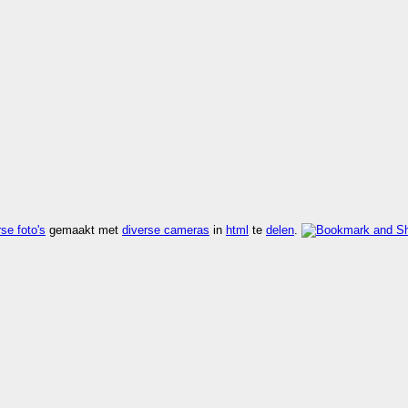
se foto's
gemaakt met
diverse cameras
in
html
te
delen
.
sneller dan
kijk rdf
,
kijk vers
,
kijk zoek
.