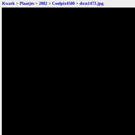
Kwark
>
Plaatjes
>
2002
>
Coolpix4500
>
dscn1473.jpg
.