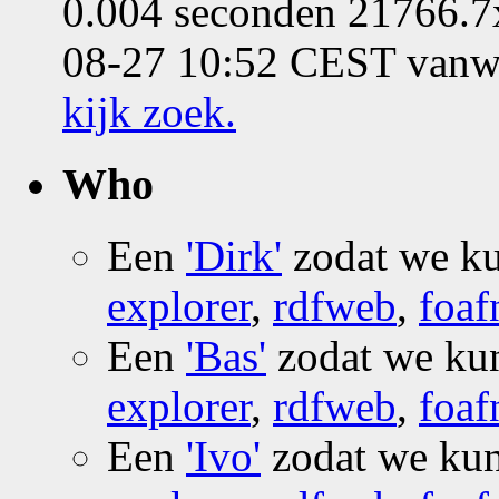
0.004 seconden 21766.7
08-27 10:52 CEST vanwe
kijk zoek
.
Who
Een
'Dirk'
zodat we k
explorer
,
rdfweb
,
foaf
Een
'Bas'
zodat we k
explorer
,
rdfweb
,
foaf
Een
'Ivo'
zodat we ku