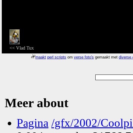
<< Vlad Tux
maakt
perl scripts
om
verse foto's
gemaakt met
diverse
Meer about
Pagina
/gfx/2002/Coolp