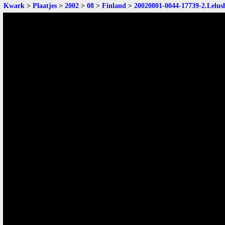
Kwark
>
Plaatjes
>
2002
>
08
>
Finland
>
20020801-0044-17739-2.Lelus