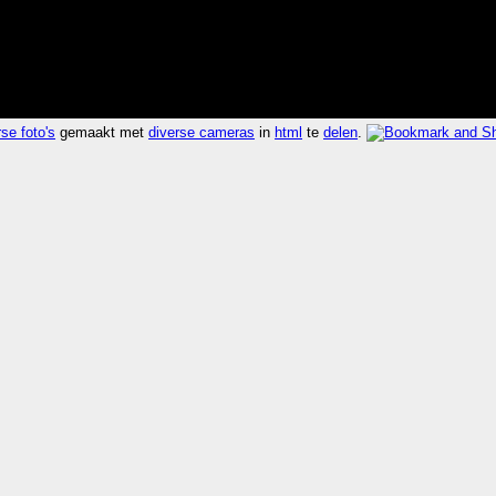
se foto's
gemaakt met
diverse cameras
in
html
te
delen
.
n 284.5x sneller dan
laatst 2025-09-28 05:43 CEST va
explorer
,
rdfweb
,
foafnaut
,
web view
explorer
,
rdfweb
,
foafnaut
,
web view
xplorer
,
rdfweb
,
foafnaut
,
web view
af explorer
,
rdfweb
,
foafnaut
,
web view