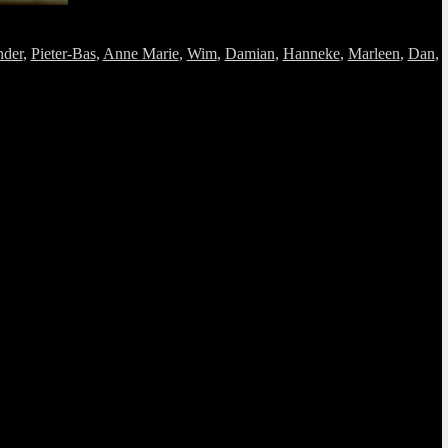
nder
,
Pieter-Bas
,
Anne Marie
,
Wim
,
Damian
,
Hanneke
,
Marleen
,
Dan
,