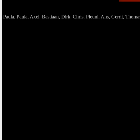
Paula
,
Paula
,
Axel
,
Bastiaan
,
Dirk
,
Chris
,
Pleuni
,
Ans
,
Gerrit
,
Thoma