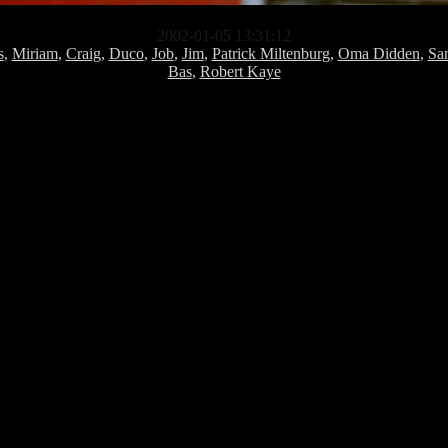
2002-01-05 13:31:12
s
,
Miriam
,
Craig
,
Duco
,
Job
,
Jim
,
Patrick Miltenburg
,
Oma Didden
,
Sa
Bas
,
Robert Kaye