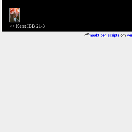
<< Kerst IBB 21-3
maakt
perl scripts
om
ver
Meer about
Pagina
/gfx/2001/12/Kerst2/imm013.jpg
duurde 0.004 seconde
Who
Een
'Paula'
zodat we kunnen
semanticwebsearch
,
foaf 
Een
'Paula'
zodat we kunnen
semanticwebsearch
,
foaf 
Een
'Axel'
zodat we kunnen
semanticwebsearch
,
foaf e
Een
'Bastiaan'
zodat we kunnen
semanticwebsearch
,
fo