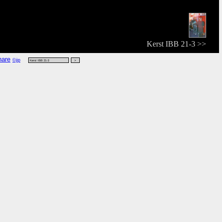
Kerst IBB 21-3 >>
©jip
nwege 'person',
kijk rdf
,
kijk vers
,
kijk zoek
.