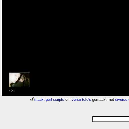
<<
maakt
perl scripts
om
verse foto's
gemaakt met
diverse