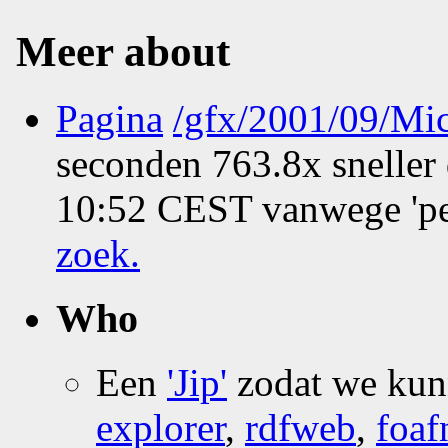
Meer about
Pagina
/gfx/2001/09/M
seconden 763.8x sneller
10:52 CEST vanwege 'pe
zoek
.
Who
Een
'Jip'
zodat we ku
explorer
,
rdfweb
,
foaf