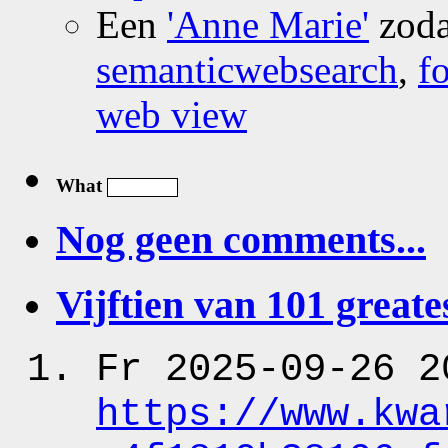
Een
'Anne Marie'
zoda
semanticwebsearch
,
f
web view
What
Nog geen comments...
Vijftien van 101 greates
Fr 2025-09-26 2
https:
/
/www.kwa