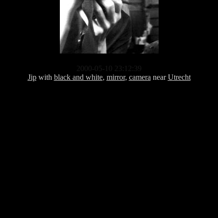
2000-05-10 23:12:39
Jip
with
black and white
,
mirror
,
camera
near
Utrecht