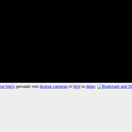
se foto's
gemaakt met
diverse cameras
in
html
te
delen
.