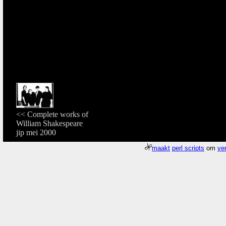
<< Complete works of
William Shakespeare
jip mei 2000
maakt
perl scripts
om
ver
Meer about