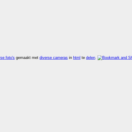
se foto's
gemaakt met
diverse cameras
in
html
te
delen
.
n
kijk rdf
,
kijk vers
,
kijk zoek
.