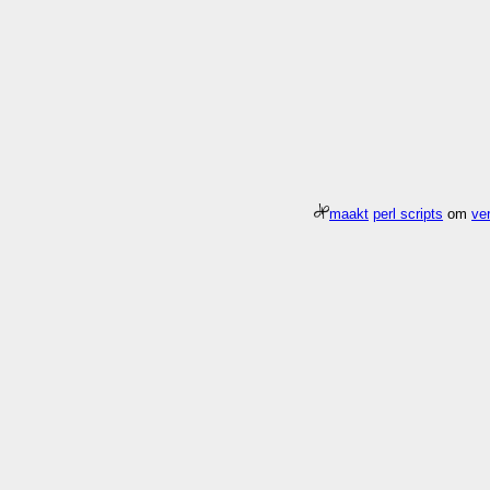
maakt
perl scripts
om
ver
Meer about
Pagina
/gfx/2000/05
duurde 0.004 seconden 78.5x sneller da
Who