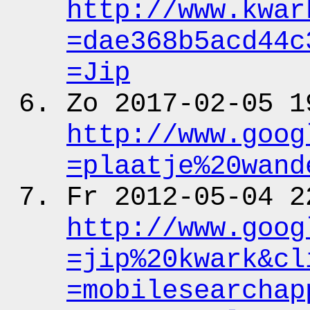
http:
/
/www.kwar
=dae368b5acd44c
=Jip
Zo 2017-02-05 1
http:
/
/www.goog
=plaatje%20wand
Fr 2012-05-04 2
http:
/
/www.goog
=jip%20kwark&cl
=mobilesearchap