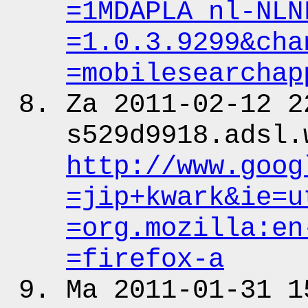
=1MDAPLA_nl-NLN
=1.0.3.9299&cha
=mobilesearchap
Za 2011-02-12 2
s529d9918.adsl.
http:
/
/www.goog
=jip+kwark&ie
=u
=org.mozilla:en
=firefox-a
Ma 2011-01-31 1