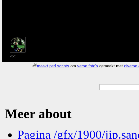
<<
maakt
perl scripts
om
verse foto's
gemaakt met
diverse
Meer about
Pagina
/gfx/1900/jip.san