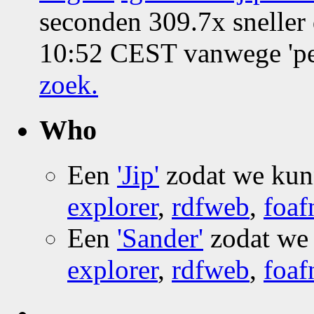
seconden 309.7x sneller
10:52 CEST vanwege 'pe
zoek
.
Who
Een
'Jip'
zodat we ku
explorer
,
rdfweb
,
foaf
Een
'Sander'
zodat we
explorer
,
rdfweb
,
foaf